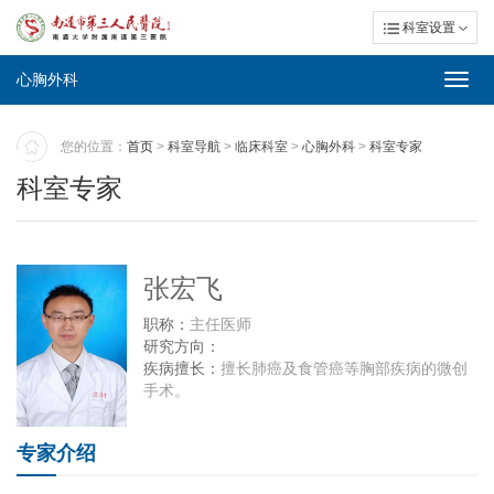
科室设置
心胸外科
Toggl
navig
您的位置：
首页
>
科室导航
>
临床科室
>
心胸外科
>
科室专家
科室专家
张宏飞
职称：
主任医师
研究方向：
疾病擅长：
擅长肺癌及食管癌等胸部疾病的微创
手术。
专家介绍