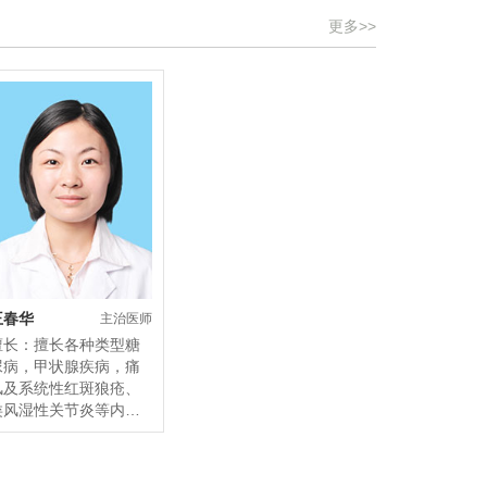
更多>>
王春华
​主治医师
擅长：擅长各种类型糖
尿病，甲状腺疾病，痛
风及系统性红斑狼疮、
类风湿性关节炎等内分
泌疾病、风湿病的诊
治。