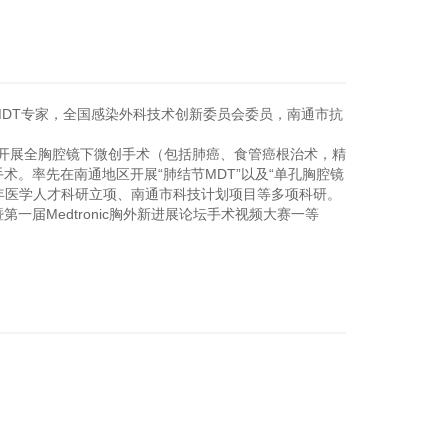
MDT
专家，全国感染外科技术创新委员会委员，南通市抗
规开展全胸腔镜下微创手术（包括肺癌、食管癌根治术，精
。率先在南通地区开展“肺结节MDT”以及“单孔胸腔镜
年医学人才科研立项、南通市科技计划项目等多项科研。
届Medtronic胸外新进展论坛手术视频大赛一等