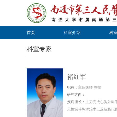
首页
科室介绍
科
科室专家
褚红军
职称：
主任医师 教授
研究方向：
疾病擅长：
主刀完成心胸外科
天性漏斗胸矫治术以及结肠代食