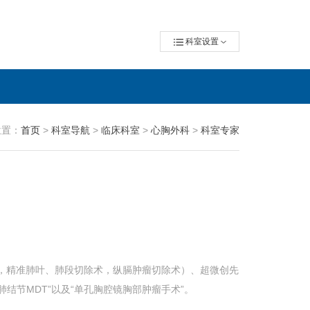
科室设置
位置：
首页
>
科室导航
>
临床科室
>
心胸外科
>
科室专家
术，精准肺叶、肺段切除术，纵膈肿瘤切除术）、超微创先
结节MDT”以及“单孔胸腔镜胸部肿瘤手术”。