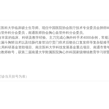
京医科大学临床硕士生导师。现任中国医院协会医疗技术专业委员会肺癌
血管外科分会委员，南通医师协会胸心血管外科分会委员。
有丰富的临床、科研及教学经验。主刀完成心胸外科手术4000余例，常
漏斗胸矫治术以及结肠代食管治疗贲门癌术后吻合口复发癌等复杂疑难手术
卫生局科研基金资助项目、南京医科大学科技发展基金重点项目、南通市青
师称号，获第二届南通大学附属医院胸心外科国家级继续教育学习班暨第一
门诊当天挂号为准）