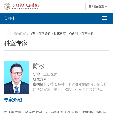
科室设置
心内科
Toggl
navig
您的位置：
首页
>
科室导航
>
临床科室
>
心内科
>
科室专家
科室专家
陈松
职称：
主任医师
研究方向：
疾病擅长：
擅长各种心血管疑难病诊治，在心脏
起搏器安装（单腔、双腔、心室再同步起搏
等）、心脏电生理检查及导管射频消融治疗快速
专家介绍
性心律失常、冠脉PCI等心脏介入诊治方面颇有建
树，发表论文二十余篇。
南通市第三人民医院院长，心血管内科主任医师，江苏省中西医结