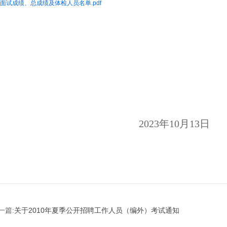
面试成绩、总成绩及体检人员名单.pdf
南通
202
3
年
10
月
13
日
一篇:
关于2010年夏季公开招聘工作人员（编外）考试通知