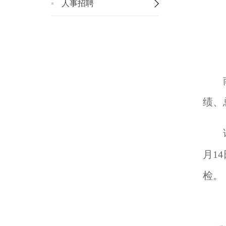
人事招聘
绩、
月
1
4
检。