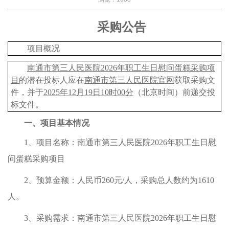
采购公告
项目概况
南通市第三人民医院
2026
年
职工生日慰问蛋糕采购项
目
的潜在投标人应在
南通市第三人民医院官网
获取采购文
件，并于
202
5
年
12
月
19
日
1
0
时
00
分
（北京时间）前递交投
标文件。
一、
项目基本情况
1
、项目名称：
南通市第三人民医院
2026
年
职工生日慰
问蛋糕采购项目
2
、预算金额：
人民币
260
元
/
人
，采购总人数约为
1610
人。
3
、采购需求：
南通市第三人民医院
2026
年
职工生日慰