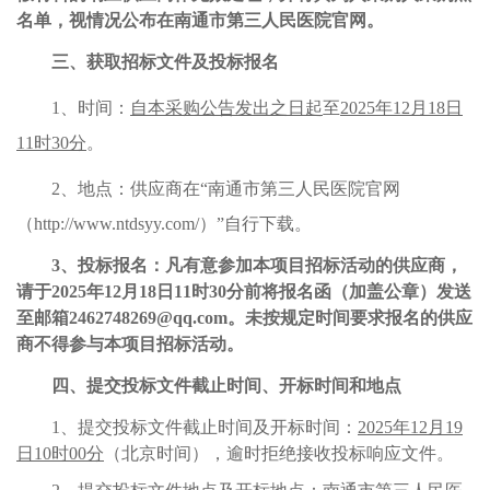
名单，视情况公布在南通市第三人民医院官网。
三、获取招标文件
及投标报名
1
、
时间：
自本采购公告发出之日起
至
2025
年
12
月
18
日
1
1
时
3
0
分
。
2
、地点：
供应商在
“南通市第三人民医院官网
（
http://www.ntdsyy.com/
）”自行下载。
3
、投标报名
：凡有意参加本项目招标活动的供应商，
请于
2025
年
12
月
18
日
1
1
时
3
0
分前将报名函
（加盖公章）
发送
至邮箱
2462748269
@qq.com
。未按规定时间要求报名的供应
商不得参与本项目招标活动。
四、
提交投标文件截止时间、开标时间和地点
1
、提交投标文件截止时间及开标时间：
2025
年
12
月
19
日
10
时
00
分
（北京时间）
，
逾时拒绝接收投标响应文件
。