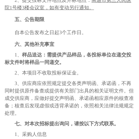
2
、提交投标文件
地点
及开标地点
：
南通市第三人民医
院
1
号楼
3
楼会议室，如有变动另行通知。
五、公告期限
自本公告发布之日起
3
个工作日。
六、
其他补充事宜
1
、
样品送达：
需提供
产品
样品，
各投标单位
在递交投
标文件时将样品一同递交。
2
、本项目不收取投标保证金。
3
、供应商应依照规定提交各类声明函、承诺函，不再
同时提供原件备查或提供有关部门出具的相关证明文件。但
成交供应商，应做好提交声明函、承诺函相应原件的核查准
备；核查后发现虚假或违背承诺的，依照相关法律法规规定
处理。
七、对本次招标提出询问，请按以下方式联系。
1
、采购人信息