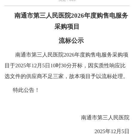
南通市第三人民医院
2026年度购售电服务
采购项目
流标公示
南通市第三人民医院
2026年度购售电服务采购项
目
于
20
25
年
12
月
5
日
1
0
时
3
0分开标，因实质性响应比
选文件
的供应商不足三家，故本项目予以流标处理。
特此公告！
南通市第三人民医院
202
5
年
12
月
5
日